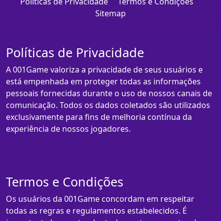
Políticas de Privacidade
Termos e Condições
Sitemap
Políticas de Privacidade
A 001Game valoriza a privacidade de seus usuários e
está empenhada em proteger todas as informações
pessoais fornecidas durante o uso de nossos canais de
comunicação. Todos os dados coletados são utilizados
exclusivamente para fins de melhoria contínua da
experiência de nossos jogadores.
Termos e Condições
Os usuários da 001Game concordam em respeitar
todas as regras e regulamentos estabelecidos. É