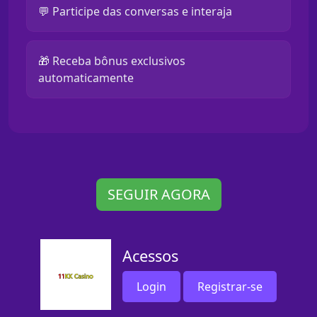
💬 Participe das conversas e interaja
🎁 Receba bônus exclusivos
automaticamente
SEGUIR AGORA
Acessos
Login
Registrar-se