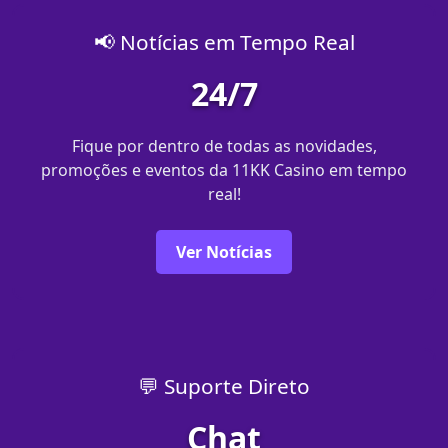
📢 Notícias em Tempo Real
24/7
Fique por dentro de todas as novidades,
promoções e eventos da 11KK Casino em tempo
real!
Ver Notícias
💬 Suporte Direto
Chat