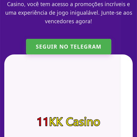
Casino, você tem acesso a promoções incríveis e
uma experiência de jogo inigualável. Junte-se aos
vencedores agora!
SEGUIR NO TELEGRAM