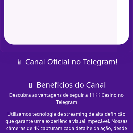
📱 Canal Oficial no Telegram!
📱 Benefícios do Canal
Descubra as vantagens de seguir a 11KK Casino no
Telegram
Utilizamos tecnologia de streaming de alta definição
que garante uma experiência visual impecável. Nossas
câmeras de 4K capturam cada detalhe da ação, desde