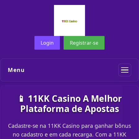
Login
Registrar-se
Menu
📱 11KK Casino A Melhor
Plataforma de Apostas
Cadastre-se na 11KK Casino para ganhar bônus
no cadastro e em cada recarga. Com a 11KK