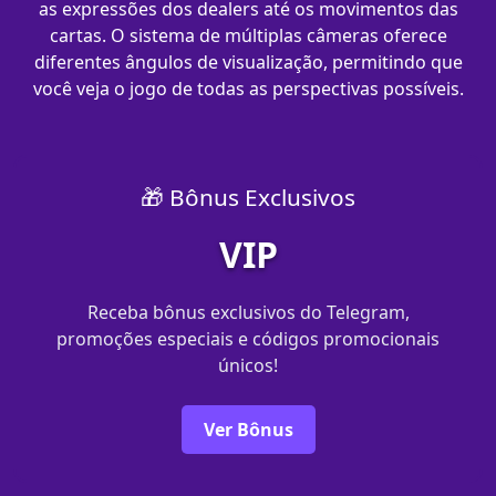
as expressões dos dealers até os movimentos das
cartas. O sistema de múltiplas câmeras oferece
diferentes ângulos de visualização, permitindo que
você veja o jogo de todas as perspectivas possíveis.
🎁 Bônus Exclusivos
VIP
Receba bônus exclusivos do Telegram,
promoções especiais e códigos promocionais
únicos!
Ver Bônus