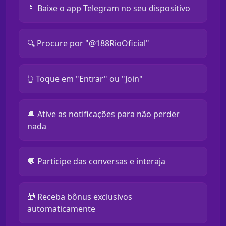
📱 Baixe o app Telegram no seu dispositivo
🔍 Procure por "@188RioOficial"
👆 Toque em "Entrar" ou "Join"
🔔 Ative as notificações para não perder
nada
💬 Participe das conversas e interaja
🎁 Receba bônus exclusivos
automaticamente