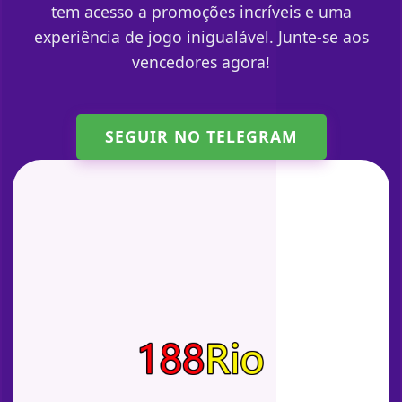
tem acesso a promoções incríveis e uma
experiência de jogo inigualável. Junte-se aos
vencedores agora!
SEGUIR NO TELEGRAM