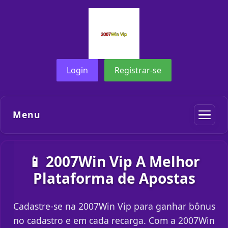
Login
Registrar-se
Menu
📱 2007Win Vip A Melhor
Plataforma de Apostas
Cadastre-se na 2007Win Vip para ganhar bônus
no cadastro e em cada recarga. Com a 2007Win