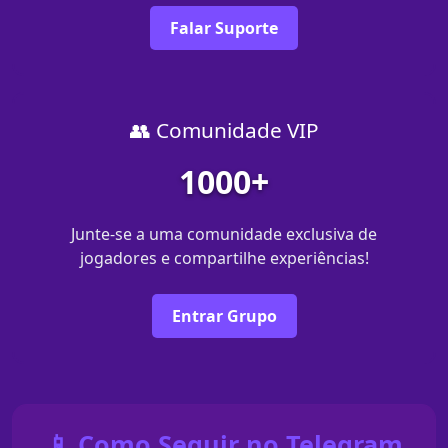
Falar Suporte
👥 Comunidade VIP
1000+
Junte-se a uma comunidade exclusiva de
jogadores e compartilhe experiências!
Entrar Grupo
📱 Como Seguir no Telegram