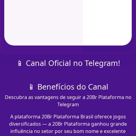
📱 Canal Oficial no Telegram!
📱 Benefícios do Canal
Descubra as vantagens de seguir a 20Br Plataforma no
Telegram
A plataforma 20Br Plataforma Brasil oferece jogos
diversificados — a 20Br Plataforma ganhou grande
influência no setor por seu bom nome e excelente