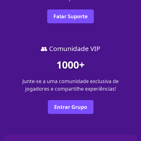
Falar Suporte
👥 Comunidade VIP
1000+
Junte-se a uma comunidade exclusiva de
jogadores e compartilhe experiências!
Entrar Grupo