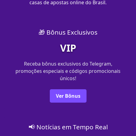
casas de apostas online do Brasil.
🎁 Bônus Exclusivos
VIP
Receba bônus exclusivos do Telegram,
promoções especiais e códigos promocionais
únicos!
Ver Bônus
📢 Notícias em Tempo Real