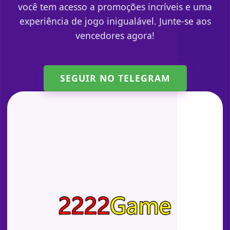
você tem acesso a promoções incríveis e uma
experiência de jogo inigualável. Junte-se aos
vencedores agora!
SEGUIR NO TELEGRAM