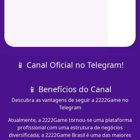
📱 Canal Oficial no Telegram!
📱 Benefícios do Canal
Descubra as vantagens de seguir a 2222Game no
Telegram
Atualmente, a 2222Game tornou-se uma plataforma
profissional com uma estrutura de negócios
diversificada; a 2222Game Brasil é uma das maiores