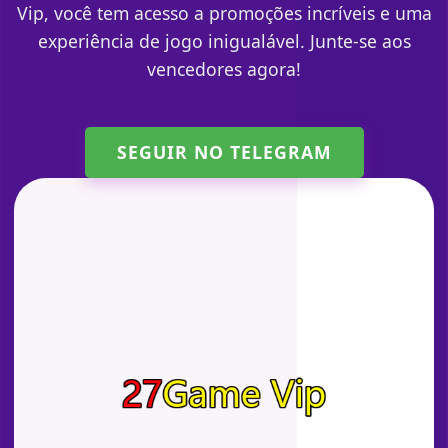
Vip, você tem acesso a promoções incríveis e uma
experiência de jogo inigualável. Junte-se aos
vencedores agora!
SEGUIR NO TELEGRAM