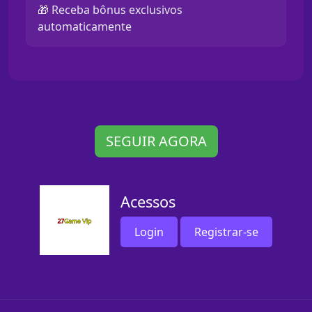
🎁 Receba bônus exclusivos
automaticamente
SEGUIR AGORA
Acessos
Login
Registrar-se