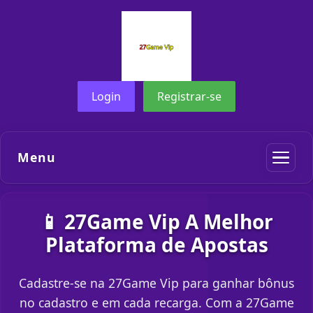
Login
Registrar-se
Menu
📱 27Game Vip A Melhor
Plataforma de Apostas
Cadastre-se na 27Game Vip para ganhar bônus
no cadastro e em cada recarga. Com a 27Game