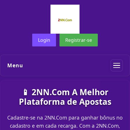
Login
Registrar-se
Menu
📱 2NN.Com A Melhor
Plataforma de Apostas
Cadastre-se na 2NN.Com para ganhar bônus no
cadastro e em cada recarga. Com a 2NN.Com,