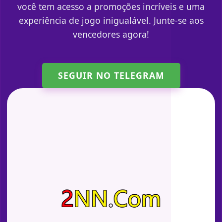
você tem acesso a promoções incríveis e uma
experiência de jogo inigualável. Junte-se aos
vencedores agora!
SEGUIR NO TELEGRAM