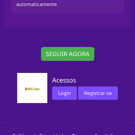
automaticamente
SEGUIR AGORA
Acessos
Login
Registrar-se