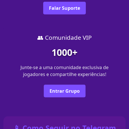
Falar Suporte
👥 Comunidade VIP
1000+
Junte-se a uma comunidade exclusiva de
jogadores e compartilhe experiências!
Entrar Grupo
📱 Como Seguir no Telegram