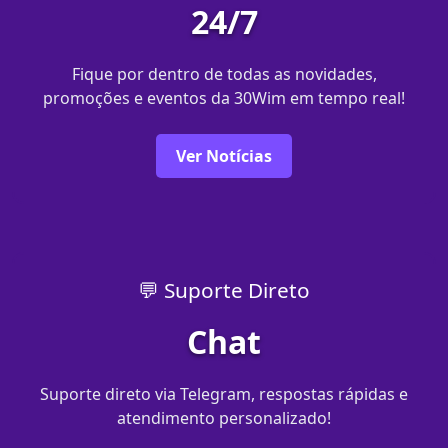
24/7
Fique por dentro de todas as novidades,
promoções e eventos da 30Wim em tempo real!
Ver Notícias
💬 Suporte Direto
Chat
Suporte direto via Telegram, respostas rápidas e
atendimento personalizado!