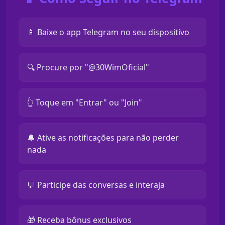
📱 Baixe o app Telegram no seu dispositivo
🔍 Procure por "@30WimOficial"
👆 Toque em "Entrar" ou "Join"
🔔 Ative as notificações para não perder
nada
💬 Participe das conversas e interaja
🎁 Receba bônus exclusivos