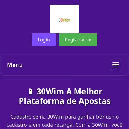
Login
Registrar-se
Menu
📱 30Wim A Melhor
Plataforma de Apostas
Cadastre-se na 30Wim para ganhar bônus no
cadastro e em cada recarga. Com a 30Wim, você