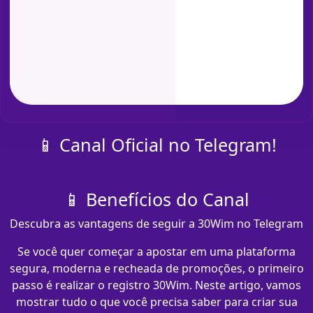
📱 Canal Oficial no Telegram!
📱 Benefícios do Canal
Descubra as vantagens de seguir a 30Wim no Telegram
Se você quer começar a apostar em uma plataforma
segura, moderna e recheada de promoções, o primeiro
passo é realizar o registro 30Wim. Neste artigo, vamos
mostrar tudo o que você precisa saber para criar sua