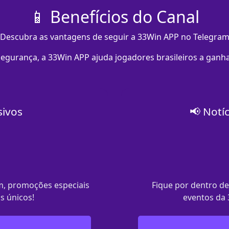
📱 Benefícios do Canal
Descubra as vantagens de seguir a 33Win APP no Telegra
gurança, a 33Win APP ajuda jogadores brasileiros a ganhar
sivos
📢 Notí
m, promoções especiais
Fique por dentro d
s únicos!
eventos da 