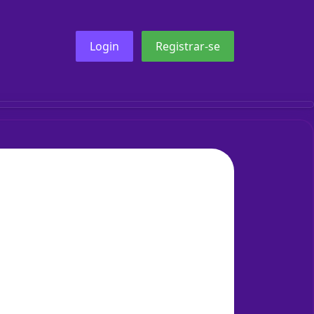
Login
Registrar-se