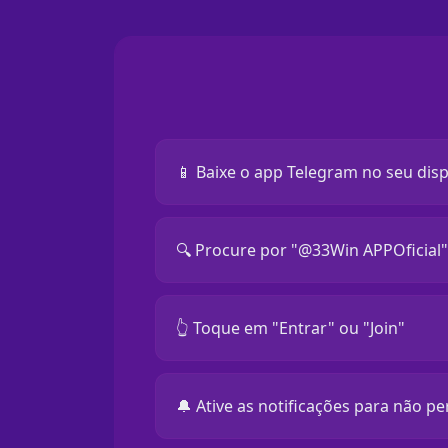
📱 Baixe o app Telegram no seu disp
🔍 Procure por "@33Win APPOficial"
👆 Toque em "Entrar" ou "Join"
🔔 Ative as notificações para não p