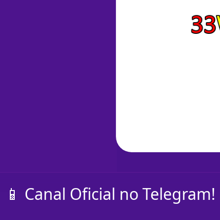
📱 Canal Oficial no Telegram!