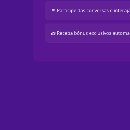
💬 Participe das conversas e interaj
🎁 Receba bônus exclusivos autom