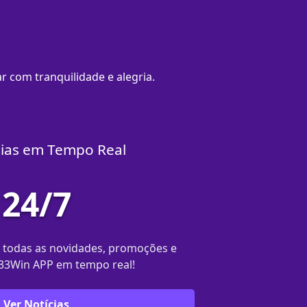
m
 com tranquilidade e alegria.
cias em Tempo Real
24/7
e todas as novidades, promoções e
33Win APP em tempo real!
Ver Notícias