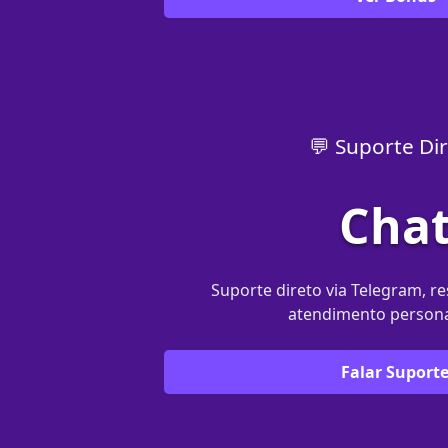
💬 Suporte Di
Cha
Suporte direto via Telegram, r
atendimento persona
Falar Suport