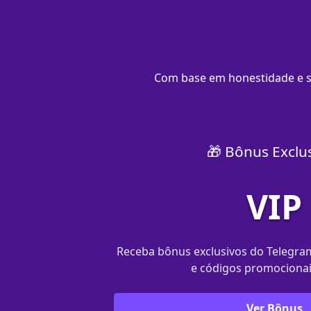
Com base em honestidade e se
🎁 Bônus Exclu
VIP
Receba bônus exclusivos do Telegra
e códigos promocionai
Ver Bônus