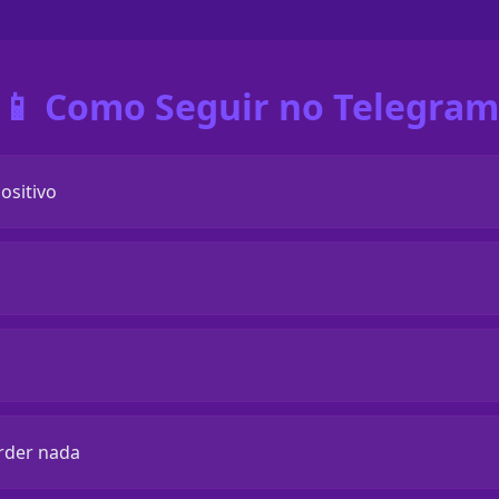
📱 Como Seguir no Telegram
ositivo
erder nada