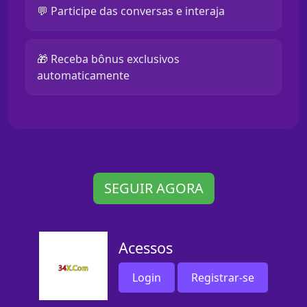
💬 Participe das conversas e interaja
🎁 Receba bônus exclusivos
automaticamente
SEGUIR AGORA
Acessos
Login
Registrar-se