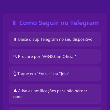
📱 Como Seguir no Telegram
📱 Baixe o app Telegram no seu dispositivo
🔍 Procure por "@34X.ComOficial"
👆 Toque em "Entrar" ou "Join"
🔔 Ative as notificações para não perder
nada