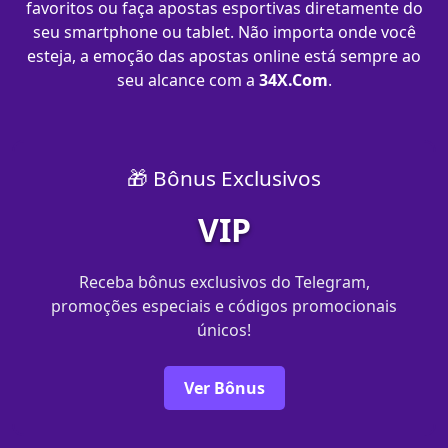
favoritos ou faça apostas esportivas diretamente do
seu smartphone ou tablet. Não importa onde você
esteja, a emoção das apostas online está sempre ao
seu alcance com a
34X.Com
.
🎁 Bônus Exclusivos
VIP
Receba bônus exclusivos do Telegram,
promoções especiais e códigos promocionais
únicos!
Ver Bônus