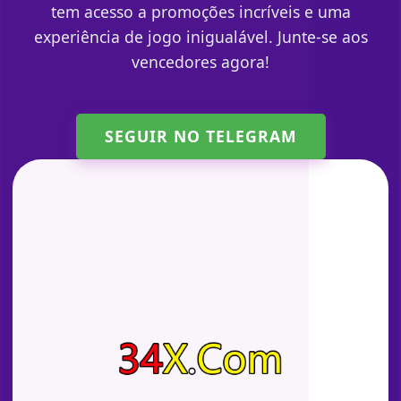
tem acesso a promoções incríveis e uma
experiência de jogo inigualável. Junte-se aos
vencedores agora!
SEGUIR NO TELEGRAM