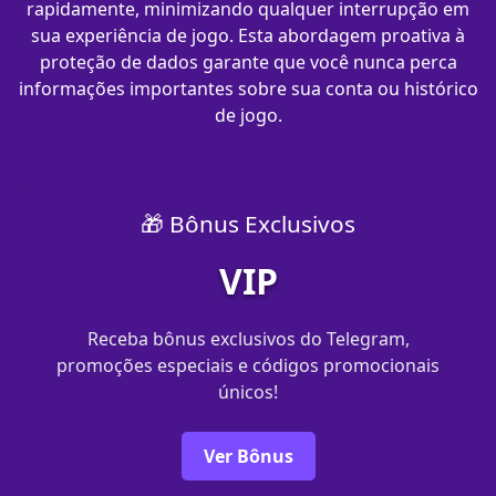
rapidamente, minimizando qualquer interrupção em
sua experiência de jogo. Esta abordagem proativa à
proteção de dados garante que você nunca perca
informações importantes sobre sua conta ou histórico
de jogo.
🎁 Bônus Exclusivos
VIP
Receba bônus exclusivos do Telegram,
promoções especiais e códigos promocionais
únicos!
Ver Bônus