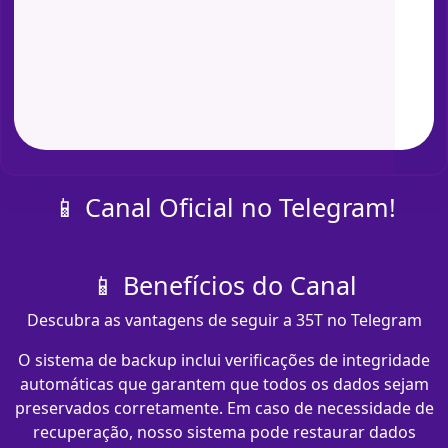
📱 Canal Oficial no Telegram!
📱 Benefícios do Canal
Descubra as vantagens de seguir a 35T no Telegram
O sistema de backup inclui verificações de integridade
automáticas que garantem que todos os dados sejam
preservados corretamente. Em caso de necessidade de
recuperação, nosso sistema pode restaurar dados