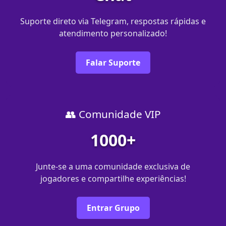
Suporte direto via Telegram, respostas rápidas e
atendimento personalizado!
Falar Suporte
👥 Comunidade VIP
1000+
Junte-se a uma comunidade exclusiva de
jogadores e compartilhe experiências!
Entrar Grupo