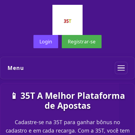
Login
Registrar-se
Menu
📱 35T A Melhor Plataforma
de Apostas
Cadastre-se na 35T para ganhar bônus no
cadastro e em cada recarga. Com a 35T, você tem