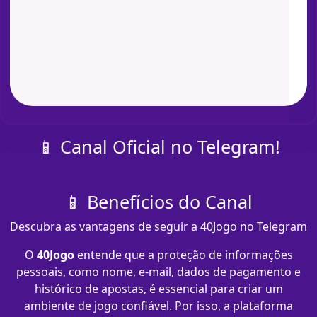
📱 Canal Oficial no Telegram!
📱 Benefícios do Canal
Descubra as vantagens de seguir a 40Jogo no Telegram
O
40Jogo
entende que a proteção de informações
pessoais, como nome, e-mail, dados de pagamento e
histórico de apostas, é essencial para criar um
ambiente de jogo confiável. Por isso, a plataforma