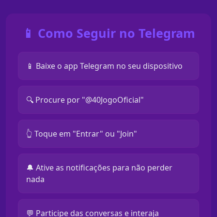
📱 Como Seguir no Telegram
📱 Baixe o app Telegram no seu dispositivo
🔍 Procure por "@40JogoOficial"
👆 Toque em "Entrar" ou "Join"
🔔 Ative as notificações para não perder
nada
💬 Participe das conversas e interaja