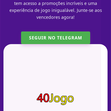
tem acesso a promoções incríveis e uma
experiência de jogo inigualável. Junte-se aos
vencedores agora!
SEGUIR NO TELEGRAM