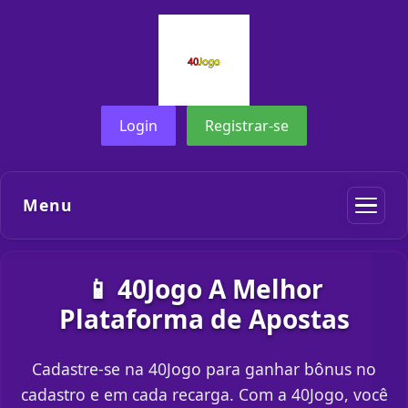
Login
Registrar-se
Menu
📱 40Jogo A Melhor
Plataforma de Apostas
Cadastre-se na 40Jogo para ganhar bônus no
cadastro e em cada recarga. Com a 40Jogo, você