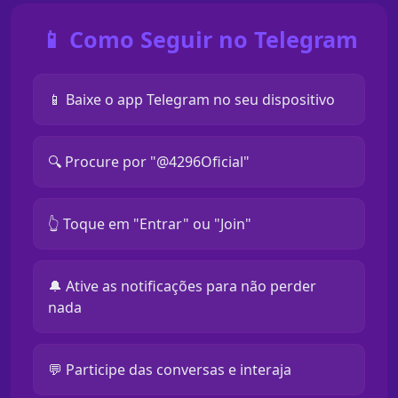
📱 Como Seguir no Telegram
📱 Baixe o app Telegram no seu dispositivo
🔍 Procure por "@4296Oficial"
👆 Toque em "Entrar" ou "Join"
🔔 Ative as notificações para não perder
nada
💬 Participe das conversas e interaja