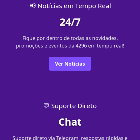
📢 Notícias em Tempo Real
24/7
Fique por dentro de todas as novidades,
promoções e eventos da 4296 em tempo real!
Ver Notícias
💬 Suporte Direto
Chat
Suporte direto via Telegram, respostas rápidas e