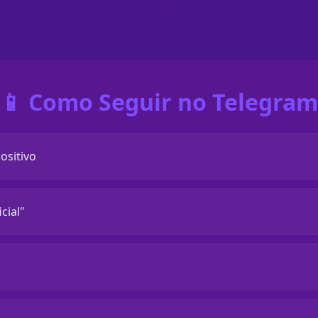
📱 Como Seguir no Telegram
ositivo
cial"