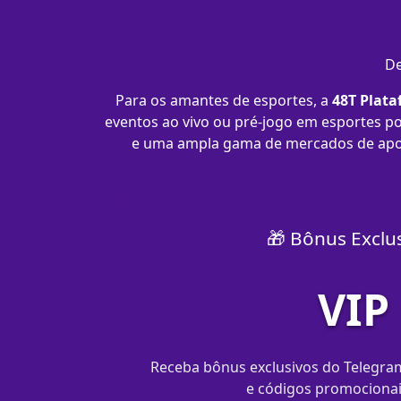
De
Para os amantes de esportes, a
48T Plat
eventos ao vivo ou pré-jogo em esportes po
e uma ampla gama de mercados de apo
🎁 Bônus Exclu
VIP
Receba bônus exclusivos do Telegra
e códigos promocionai