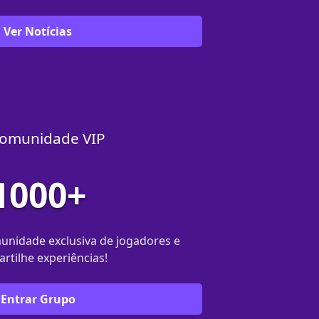
Ver Notícias
Comunidade VIP
1000+
unidade exclusiva de jogadores e
rtilhe experiências!
Entrar Grupo