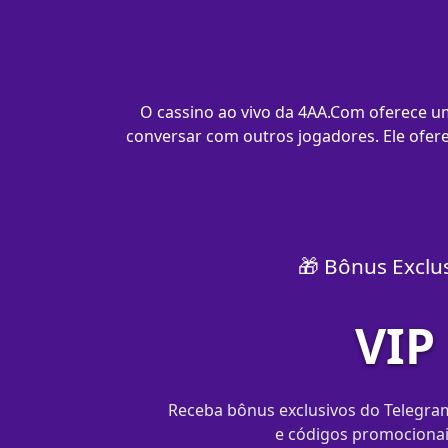
O cassino ao vivo da 4AA.Com oferece um
conversar com outros jogadores. Ele ofere
🎁 Bônus Exclu
VIP
Receba bônus exclusivos do Telegra
e códigos promocionai