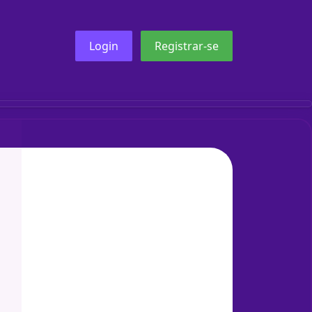
Login
Registrar-se