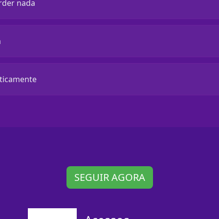
erder nada
a
aticamente
SEGUIR AGORA