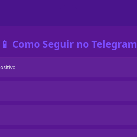
📱 Como Seguir no Telegram
ositivo