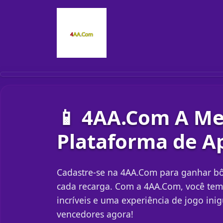
📱 4AA.Com A Me
Plataforma de A
Cadastre-se na 4AA.Com para ganhar b
cada recarga. Com a 4AA.Com, você te
incríveis e uma experiência de jogo inig
vencedores agora!