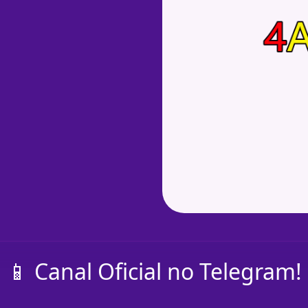
📱 Canal Oficial no Telegram!