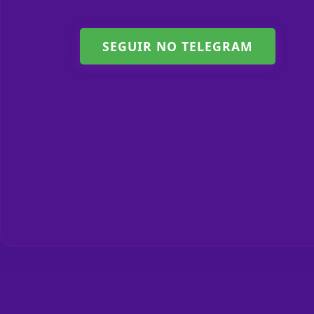
SEGUIR NO TELEGRAM