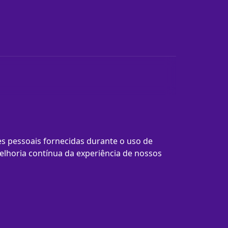
s pessoais fornecidas durante o uso de
elhoria contínua da experiência de nossos