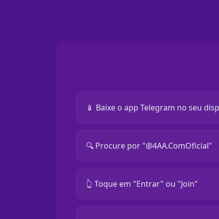
📱 Baixe o app Telegram no seu disp
🔍 Procure por "@4AA.ComOficial"
👆 Toque em "Entrar" ou "Join"