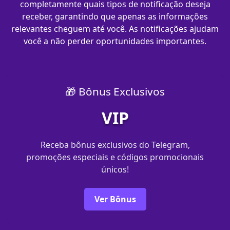
completamente quais tipos de notificação deseja
receber, garantindo que apenas as informações
relevantes cheguem até você. As notificações ajudam
você a não perder oportunidades importantes.
🎁 Bônus Exclusivos
VIP
Receba bônus exclusivos do Telegram,
promoções especiais e códigos promocionais
únicos!
Ver Bônus