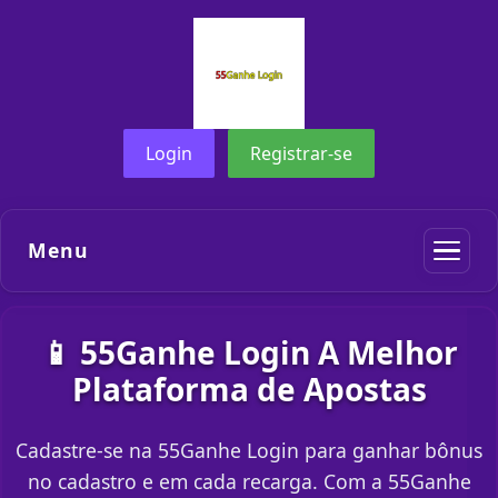
Login
Registrar-se
Menu
📱 55Ganhe Login A Melhor
Plataforma de Apostas
Cadastre-se na 55Ganhe Login para ganhar bônus
no cadastro e em cada recarga. Com a 55Ganhe