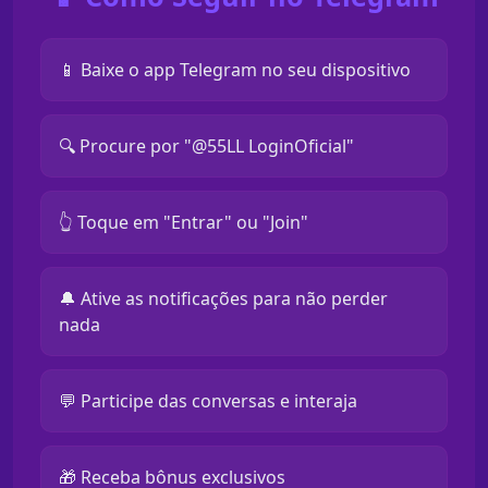
📱 Baixe o app Telegram no seu dispositivo
🔍 Procure por "@55LL LoginOficial"
👆 Toque em "Entrar" ou "Join"
🔔 Ative as notificações para não perder
nada
💬 Participe das conversas e interaja
🎁 Receba bônus exclusivos