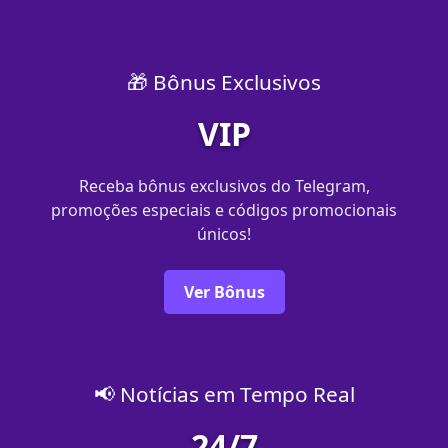
🎁 Bônus Exclusivos
VIP
Receba bônus exclusivos do Telegram,
promoções especiais e códigos promocionais
únicos!
Ver Bônus
📢 Notícias em Tempo Real
24/7