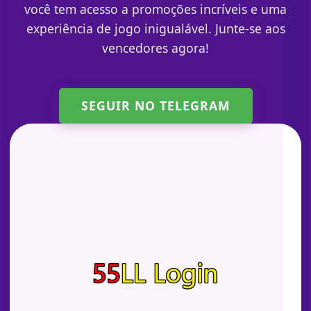
você tem acesso a promoções incríveis e uma
experiência de jogo inigualável. Junte-se aos
vencedores agora!
SEGUIR NO TELEGRAM