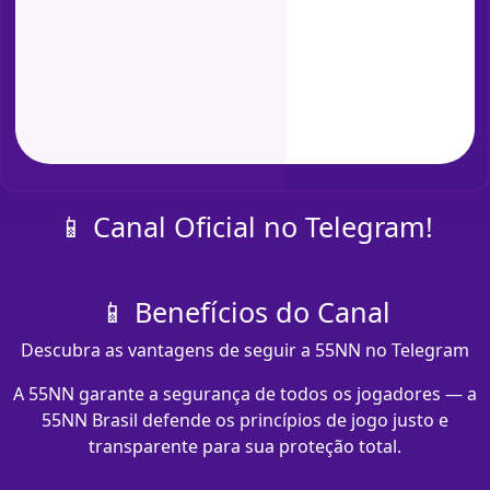
📱 Canal Oficial no Telegram!
📱 Benefícios do Canal
Descubra as vantagens de seguir a 55NN no Telegram
A 55NN garante a segurança de todos os jogadores — a
55NN Brasil defende os princípios de jogo justo e
transparente para sua proteção total.