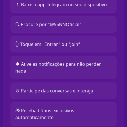
📱 Baixe o app Telegram no seu dispositivo
🔍 Procure por "@55NNOficial"
👆 Toque em "Entrar" ou "Join"
🔔 Ative as notificações para não perder
nada
💬 Participe das conversas e interaja
🎁 Receba bônus exclusivos
automaticamente