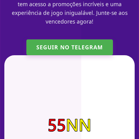
tem acesso a promoções incríveis e uma
experiência de jogo inigualável. Junte-se aos
vencedores agora!
SEGUIR NO TELEGRAM