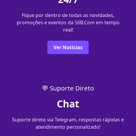
Fique por dentro de todas as novidades,
promoções e eventos da 56B.Com em tempo
real!
Ver Notícias
💬 Suporte Direto
Chat
Suporte direto via Telegram, respostas rápidas e
atendimento personalizado!