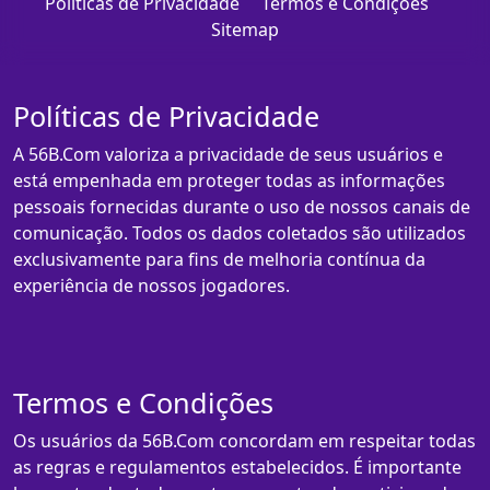
Políticas de Privacidade
Termos e Condições
Sitemap
Políticas de Privacidade
A 56B.Com valoriza a privacidade de seus usuários e
está empenhada em proteger todas as informações
pessoais fornecidas durante o uso de nossos canais de
comunicação. Todos os dados coletados são utilizados
exclusivamente para fins de melhoria contínua da
experiência de nossos jogadores.
Termos e Condições
Os usuários da 56B.Com concordam em respeitar todas
as regras e regulamentos estabelecidos. É importante