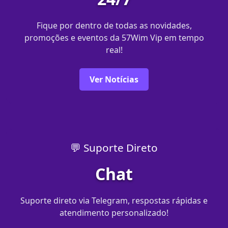
Fique por dentro de todas as novidades,
promoções e eventos da 57Wim Vip em tempo
real!
Ver Notícias
💬 Suporte Direto
Chat
Suporte direto via Telegram, respostas rápidas e
atendimento personalizado!