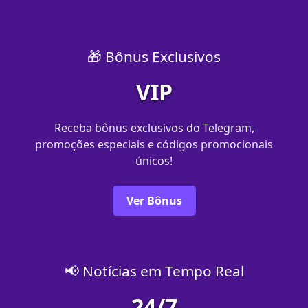
🎁 Bônus Exclusivos
VIP
Receba bônus exclusivos do Telegram,
promoções especiais e códigos promocionais
únicos!
Ver Bônus
📢 Notícias em Tempo Real
24/7