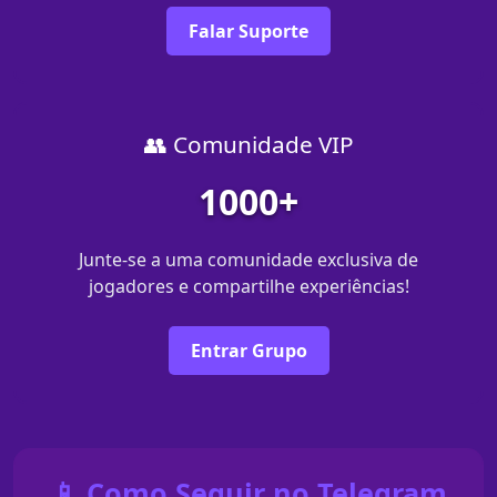
Falar Suporte
👥 Comunidade VIP
1000+
Junte-se a uma comunidade exclusiva de
jogadores e compartilhe experiências!
Entrar Grupo
📱 Como Seguir no Telegram