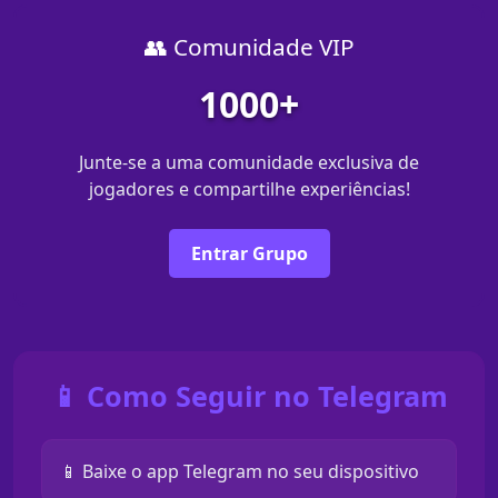
👥 Comunidade VIP
1000+
Junte-se a uma comunidade exclusiva de
jogadores e compartilhe experiências!
Entrar Grupo
📱 Como Seguir no Telegram
📱 Baixe o app Telegram no seu dispositivo