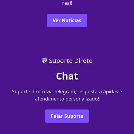
real!
Ver Notícias
💬 Suporte Direto
Chat
Suporte direto via Telegram, respostas rápidas e
atendimento personalizado!
Falar Suporte