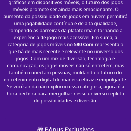
gráficos em dispositivos móveis, o futuro dos jogos
móveis promete ser ainda mais emocionante. O
aumento da possibilidade de jogos em nuvem permitirá
uma jogabilidade contínua e de alta qualidade,
rompendo as barreiras da plataforma e tornando a
experiência de jogo mais acessível. Em suma, a
categoria de jogos móveis no
580 Com
representa o
que há de mais recente e relevante no universo dos
jogos. Com um mix de diversão, tecnologia e
comunicação, os jogos móveis não só entretêm, mas
também conectam pessoas, moldando o futuro do
entretenimento digital de maneira eficaz e empolgante.
Se você ainda não explorou essa categoria, agora é a
hora perfeira para mergulhar nesse universo repleto
de possibilidades e diversão.
🎁 Bônus Exclusivos