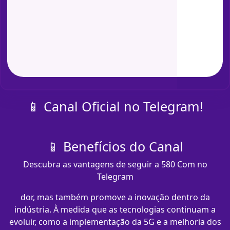
📱 Canal Oficial no Telegram!
📱 Benefícios do Canal
Descubra as vantagens de seguir a 580 Com no
Telegram
dor, mas também promove a inovação dentro da
indústria. À medida que as tecnologias continuam a
evoluir, como a implementação da 5G e a melhoria dos