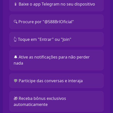
📱 Baixe o app Telegram no seu dispositivo
🔍 Procure por "@588BrlOficial"
👆 Toque em "Entrar" ou "Join"
🔔 Ative as notificações para não perder
nada
💬 Participe das conversas e interaja
🎁 Receba bônus exclusivos
automaticamente