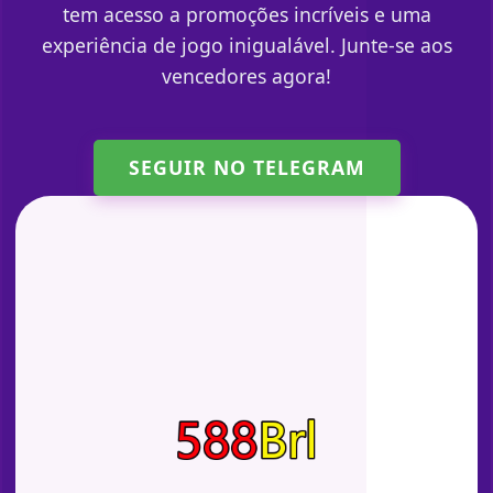
tem acesso a promoções incríveis e uma
experiência de jogo inigualável. Junte-se aos
vencedores agora!
SEGUIR NO TELEGRAM