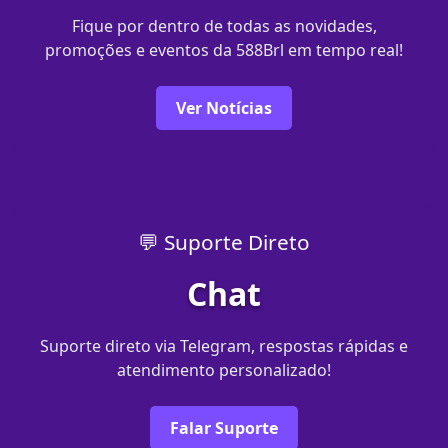
Fique por dentro de todas as novidades,
promoções e eventos da 588Brl em tempo real!
Ver Notícias
💬 Suporte Direto
Chat
Suporte direto via Telegram, respostas rápidas e
atendimento personalizado!
Falar Suporte