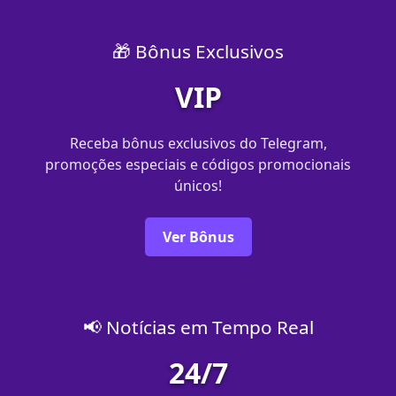
🎁 Bônus Exclusivos
VIP
Receba bônus exclusivos do Telegram,
promoções especiais e códigos promocionais
únicos!
Ver Bônus
📢 Notícias em Tempo Real
24/7