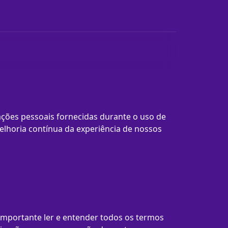
ações pessoais fornecidas durante o uso de
elhoria contínua da experiência de nossos
importante ler e entender todos os termos