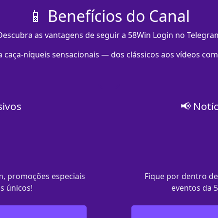
📱 Benefícios do Canal
Descubra as vantagens de seguir a 58Win Login no Telegra
 caça-níqueis sensacionais — dos clássicos aos vídeos com
sivos
📢 Notí
m, promoções especiais
Fique por dentro d
s únicos!
eventos da 