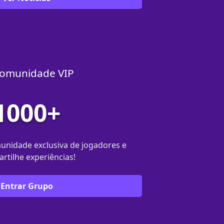
Comunidade VIP
1000+
unidade exclusiva de jogadores e
rtilhe experiências!
Entrar Grupo