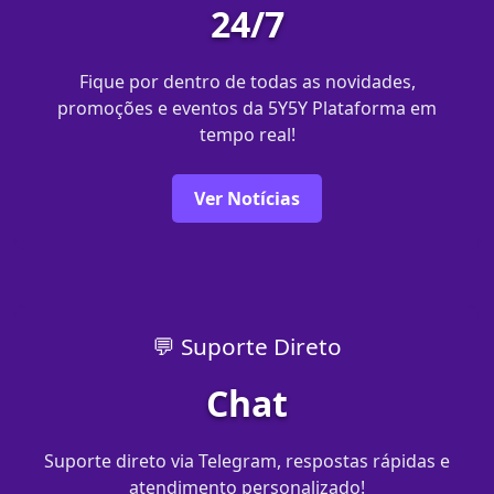
24/7
Fique por dentro de todas as novidades,
promoções e eventos da 5Y5Y Plataforma em
tempo real!
Ver Notícias
💬 Suporte Direto
Chat
Suporte direto via Telegram, respostas rápidas e
atendimento personalizado!