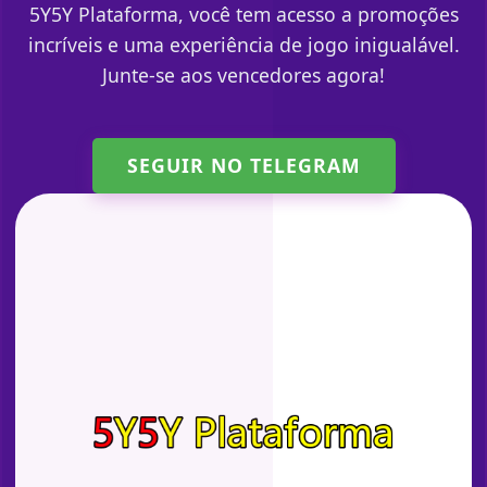
5Y5Y Plataforma, você tem acesso a promoções
incríveis e uma experiência de jogo inigualável.
Junte-se aos vencedores agora!
SEGUIR NO TELEGRAM