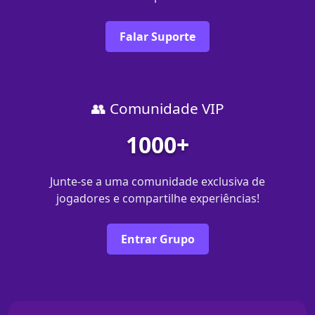
Falar Suporte
👥 Comunidade VIP
1000+
Junte-se a uma comunidade exclusiva de
jogadores e compartilhe experiências!
Entrar Grupo