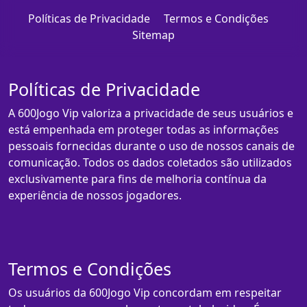
Políticas de Privacidade
Termos e Condições
Sitemap
Políticas de Privacidade
A 600Jogo Vip valoriza a privacidade de seus usuários e
está empenhada em proteger todas as informações
pessoais fornecidas durante o uso de nossos canais de
comunicação. Todos os dados coletados são utilizados
exclusivamente para fins de melhoria contínua da
experiência de nossos jogadores.
Termos e Condições
Os usuários da 600Jogo Vip concordam em respeitar