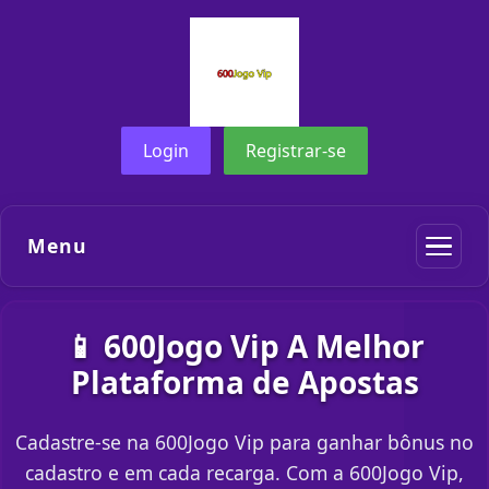
Login
Registrar-se
Menu
📱 600Jogo Vip A Melhor
Plataforma de Apostas
Cadastre-se na 600Jogo Vip para ganhar bônus no
cadastro e em cada recarga. Com a 600Jogo Vip,