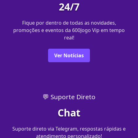
24/7
Fique por dentro de todas as novidades,
promoções e eventos da 600Jogo Vip em tempo
real!
Ver Notícias
💬 Suporte Direto
Chat
Suporte direto via Telegram, respostas rápidas e
atendimento personalizado!