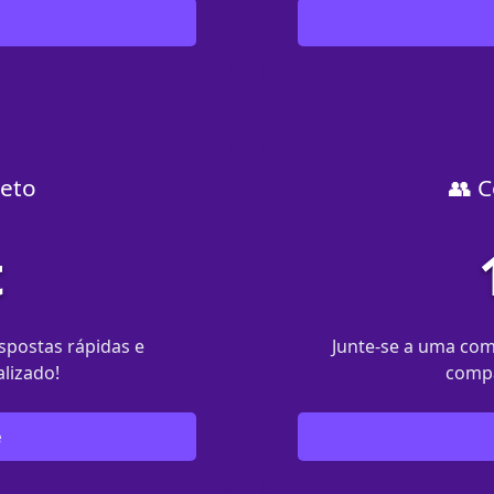
reto
👥 
t
espostas rápidas e
Junte-se a uma com
lizado!
compa
e