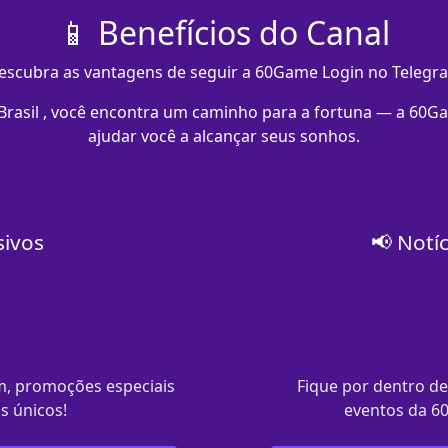
📱 Benefícios do Canal
escubra as vantagens de seguir a 60Game Login no Telegr
rasil , você encontra um caminho para a fortuna — a 60G
ajudar você a alcançar seus sonhos.
sivos
📢 Notí
m, promoções especiais
Fique por dentro d
s únicos!
eventos da 6