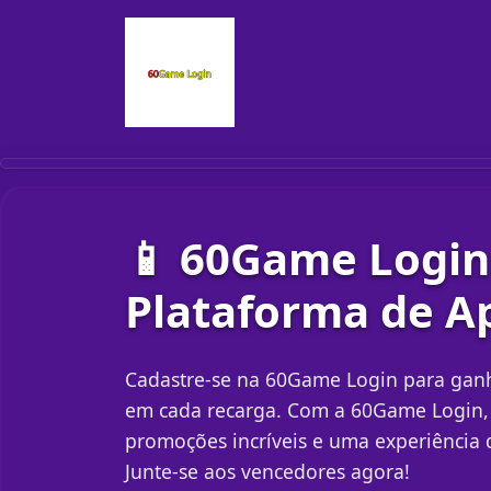
📱 60Game Login
Plataforma de A
Cadastre-se na 60Game Login para ganh
em cada recarga. Com a 60Game Login, 
promoções incríveis e uma experiência d
Junte-se aos vencedores agora!