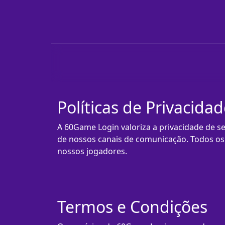
Políticas de Privacida
A 60Game Login valoriza a privacidade de 
de nossos canais de comunicação. Todos os 
nossos jogadores.
Termos e Condições