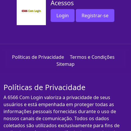
Acessos
Login
Registrar-se
Políticas de Privacidade
Termos e Condições
Sitemap
Políticas de Privacidade
A 6566 Com Login valoriza a privacidade de seus
usuários e está empenhada em proteger todas as
informações pessoais fornecidas durante o uso de
nossos canais de comunicação. Todos os dados
coletados são utilizados exclusivamente para fins de