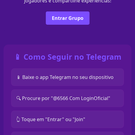
jogadores e compartilhe experiências!
Entrar Grupo
📱 Como Seguir no Telegram
📱 Baixe o app Telegram no seu dispositivo
🔍 Procure por "@6566 Com LoginOficial"
👆 Toque em "Entrar" ou "Join"