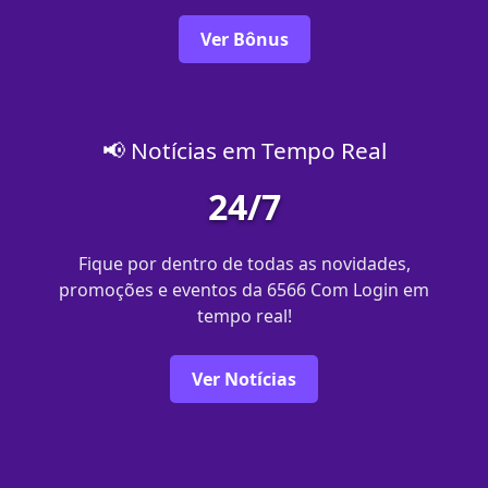
Ver Bônus
📢 Notícias em Tempo Real
24/7
Fique por dentro de todas as novidades,
promoções e eventos da 6566 Com Login em
tempo real!
Ver Notícias