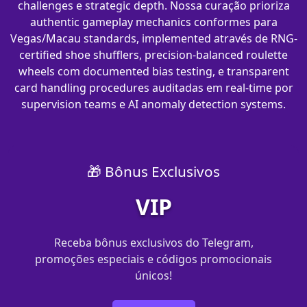
challenges e strategic depth. Nossa curação prioriza
authentic gameplay mechanics conformes para
Vegas/Macau standards, implemented através de RNG-
certified shoe shufflers, precision-balanced roulette
wheels com documented bias testing, e transparent
card handling procedures auditadas em real-time por
supervision teams e AI anomaly detection systems.
🎁 Bônus Exclusivos
VIP
Receba bônus exclusivos do Telegram,
promoções especiais e códigos promocionais
únicos!