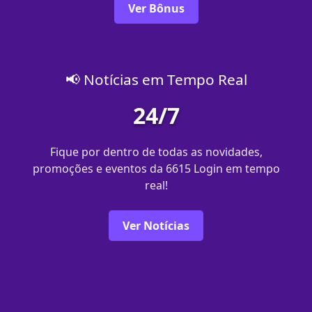
Ver Bônus
📢 Notícias em Tempo Real
24/7
Fique por dentro de todas as novidades,
promoções e eventos da 6615 Login em tempo
real!
Ver Notícias