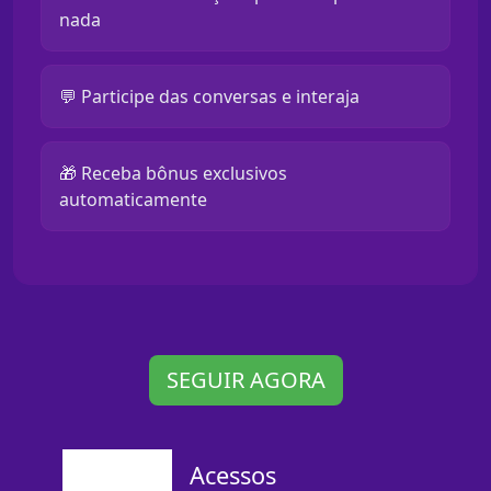
nada
💬 Participe das conversas e interaja
🎁 Receba bônus exclusivos
automaticamente
SEGUIR AGORA
Acessos