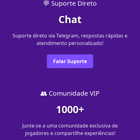
💬 Suporte Direto
Chat
Suporte direto via Telegram, respostas rápidas e
atendimento personalizado!
Falar Suporte
👥 Comunidade VIP
1000+
Junte-se a uma comunidade exclusiva de
jogadores e compartilhe experiências!