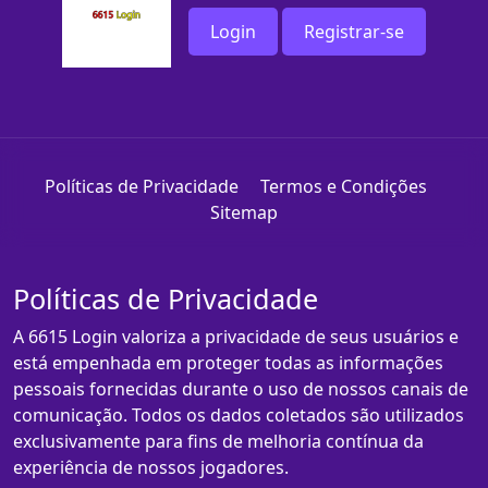
Login
Registrar-se
Políticas de Privacidade
Termos e Condições
Sitemap
Políticas de Privacidade
A 6615 Login valoriza a privacidade de seus usuários e
está empenhada em proteger todas as informações
pessoais fornecidas durante o uso de nossos canais de
comunicação. Todos os dados coletados são utilizados
exclusivamente para fins de melhoria contínua da
experiência de nossos jogadores.