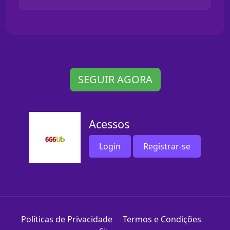
SEGUIR AGORA
Acessos
Login
Registrar-se
Políticas de Privacidade
Termos e Condições