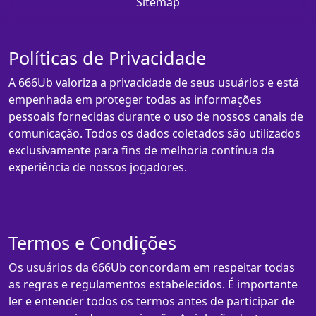
Sitemap
Políticas de Privacidade
A 666Ub valoriza a privacidade de seus usuários e está
empenhada em proteger todas as informações
pessoais fornecidas durante o uso de nossos canais de
comunicação. Todos os dados coletados são utilizados
exclusivamente para fins de melhoria contínua da
experiência de nossos jogadores.
Termos e Condições
Os usuários da 666Ub concordam em respeitar todas
as regras e regulamentos estabelecidos. É importante
ler e entender todos os termos antes de participar de