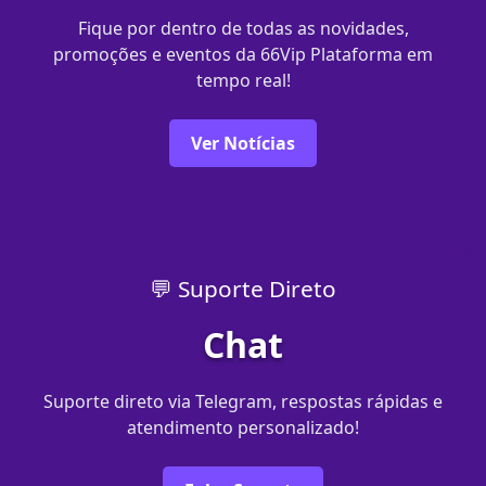
Fique por dentro de todas as novidades,
promoções e eventos da 66Vip Plataforma em
tempo real!
Ver Notícias
💬 Suporte Direto
Chat
Suporte direto via Telegram, respostas rápidas e
atendimento personalizado!