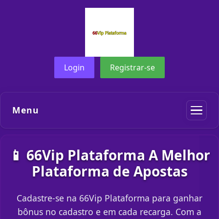
Login
Registrar-se
Menu
📱 66Vip Plataforma A Melhor
Plataforma de Apostas
Cadastre-se na 66Vip Plataforma para ganhar
bônus no cadastro e em cada recarga. Com a