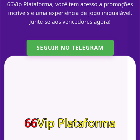
66Vip Plataforma, você tem acesso a promoções
incríveis e uma experiência de jogo inigualável.
Junte-se aos vencedores agora!
SEGUIR NO TELEGRAM