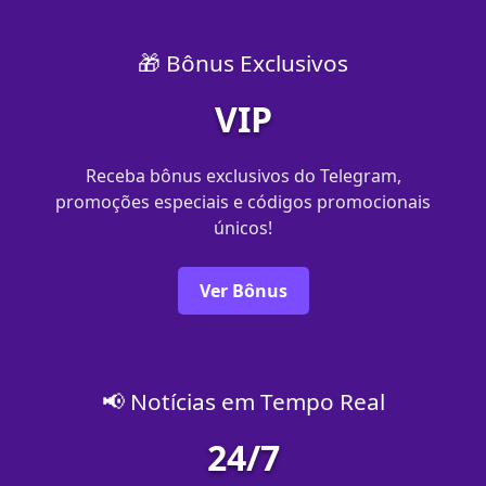
🎁 Bônus Exclusivos
VIP
Receba bônus exclusivos do Telegram,
promoções especiais e códigos promocionais
únicos!
Ver Bônus
📢 Notícias em Tempo Real
24/7