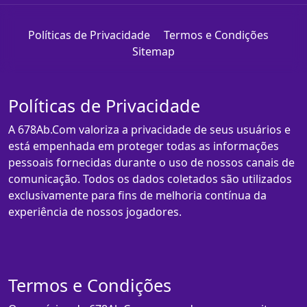
Políticas de Privacidade
Termos e Condições
Sitemap
Políticas de Privacidade
A 678Ab.Com valoriza a privacidade de seus usuários e
está empenhada em proteger todas as informações
pessoais fornecidas durante o uso de nossos canais de
comunicação. Todos os dados coletados são utilizados
exclusivamente para fins de melhoria contínua da
experiência de nossos jogadores.
Termos e Condições