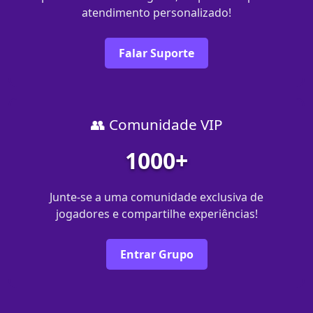
atendimento personalizado!
Falar Suporte
👥 Comunidade VIP
1000+
Junte-se a uma comunidade exclusiva de
jogadores e compartilhe experiências!
Entrar Grupo