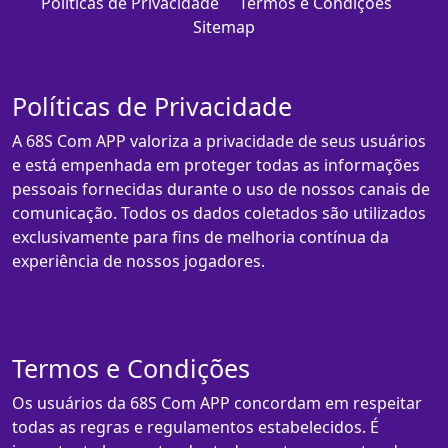
Políticas de Privacidade
Termos e Condições
Sitemap
Políticas de Privacidade
A 68S Com APP valoriza a privacidade de seus usuários
e está empenhada em proteger todas as informações
pessoais fornecidas durante o uso de nossos canais de
comunicação. Todos os dados coletados são utilizados
exclusivamente para fins de melhoria contínua da
experiência de nossos jogadores.
Termos e Condições
Os usuários da 68S Com APP concordam em respeitar
todas as regras e regulamentos estabelecidos. É