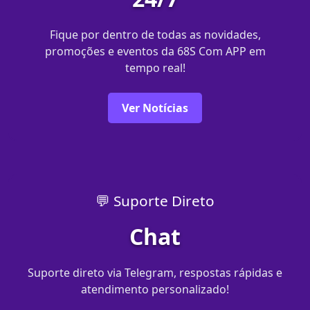
Fique por dentro de todas as novidades,
promoções e eventos da 68S Com APP em
tempo real!
Ver Notícias
💬 Suporte Direto
Chat
Suporte direto via Telegram, respostas rápidas e
atendimento personalizado!