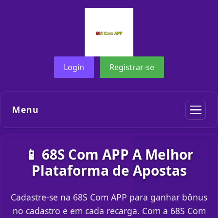
Login
Registrar-se
Menu
📱 68S Com APP A Melhor
Plataforma de Apostas
Cadastre-se na 68S Com APP para ganhar bônus
no cadastro e em cada recarga. Com a 68S Com