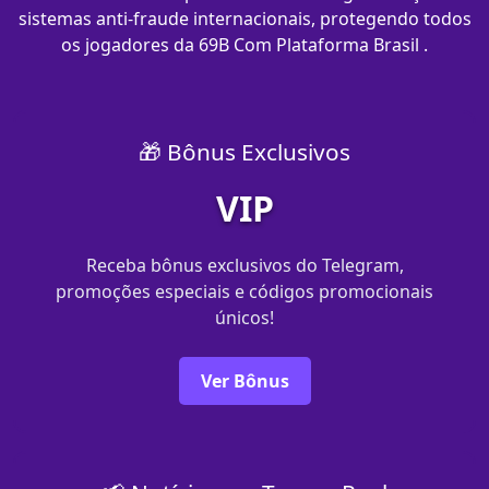
sistemas anti-fraude internacionais, protegendo todos
os jogadores da 69B Com Plataforma Brasil .
🎁 Bônus Exclusivos
VIP
Receba bônus exclusivos do Telegram,
promoções especiais e códigos promocionais
únicos!
Ver Bônus