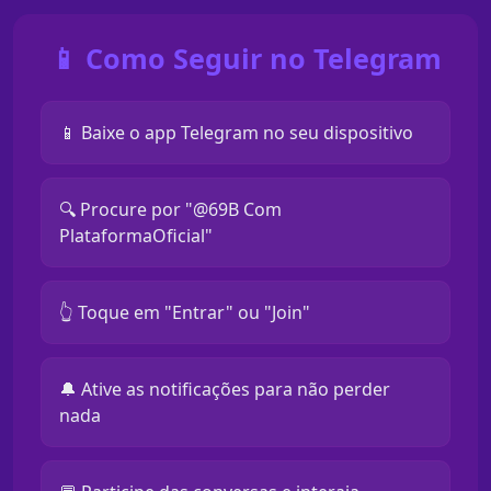
📱 Como Seguir no Telegram
📱 Baixe o app Telegram no seu dispositivo
🔍 Procure por "@69B Com
PlataformaOficial"
👆 Toque em "Entrar" ou "Join"
🔔 Ative as notificações para não perder
nada