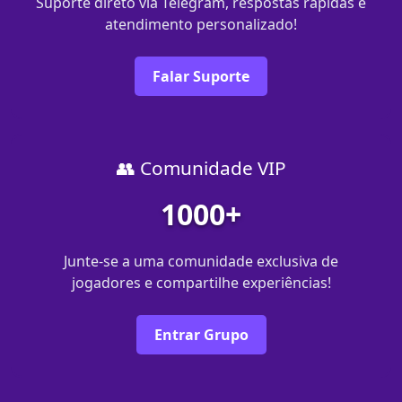
Suporte direto via Telegram, respostas rápidas e
atendimento personalizado!
Falar Suporte
👥 Comunidade VIP
1000+
Junte-se a uma comunidade exclusiva de
jogadores e compartilhe experiências!
Entrar Grupo