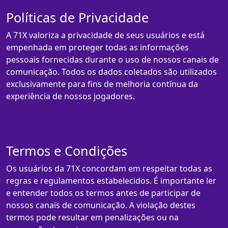
Políticas de Privacidade
A 71X valoriza a privacidade de seus usuários e está
empenhada em proteger todas as informações
pessoais fornecidas durante o uso de nossos canais de
comunicação. Todos os dados coletados são utilizados
exclusivamente para fins de melhoria contínua da
experiência de nossos jogadores.
Termos e Condições
Os usuários da 71X concordam em respeitar todas as
regras e regulamentos estabelecidos. É importante ler
e entender todos os termos antes de participar de
nossos canais de comunicação. A violação destes
termos pode resultar em penalizações ou na