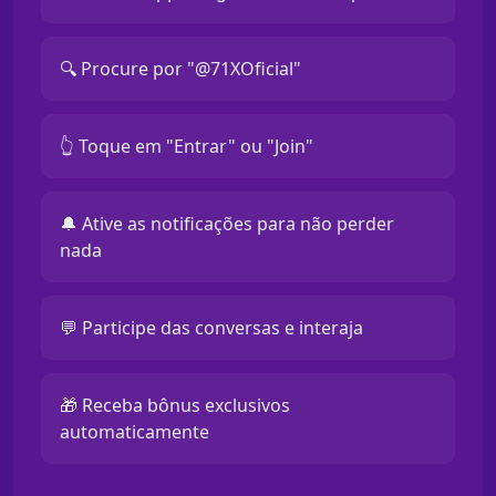
🔍 Procure por "@71XOficial"
👆 Toque em "Entrar" ou "Join"
🔔 Ative as notificações para não perder
nada
💬 Participe das conversas e interaja
🎁 Receba bônus exclusivos
automaticamente