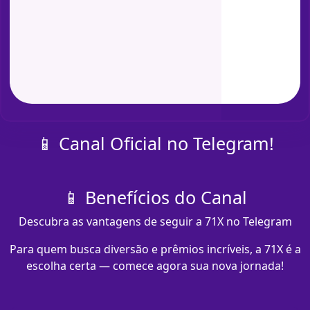
📱 Canal Oficial no Telegram!
📱 Benefícios do Canal
Descubra as vantagens de seguir a 71X no Telegram
Para quem busca diversão e prêmios incríveis, a 71X é a
escolha certa — comece agora sua nova jornada!