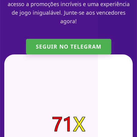
acesso a promoções incríveis e uma experiência
de jogo inigualável. Junte-se aos vencedores
agora!
SEGUIR NO TELEGRAM