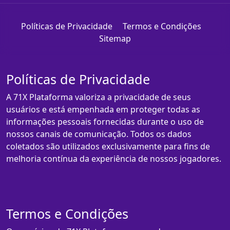
Políticas de Privacidade
Termos e Condições
Sitemap
Políticas de Privacidade
A 71X Plataforma valoriza a privacidade de seus
usuários e está empenhada em proteger todas as
informações pessoais fornecidas durante o uso de
nossos canais de comunicação. Todos os dados
coletados são utilizados exclusivamente para fins de
melhoria contínua da experiência de nossos jogadores.
Termos e Condições