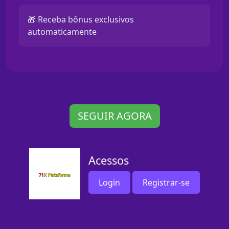
🎁 Receba bônus exclusivos
automaticamente
SEGUIR AGORA
Acessos
Login
Registrar-se