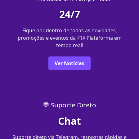
24/7
Fique por dentro de todas as novidades,
promoções e eventos da 71X Plataforma em
tempo real!
Ver Notícias
💬 Suporte Direto
Chat
Suporte direto via Telegram, respostas rápidas e