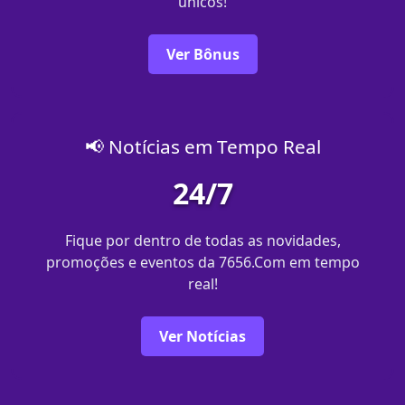
únicos!
Ver Bônus
📢 Notícias em Tempo Real
24/7
Fique por dentro de todas as novidades,
promoções e eventos da 7656.Com em tempo
real!
Ver Notícias