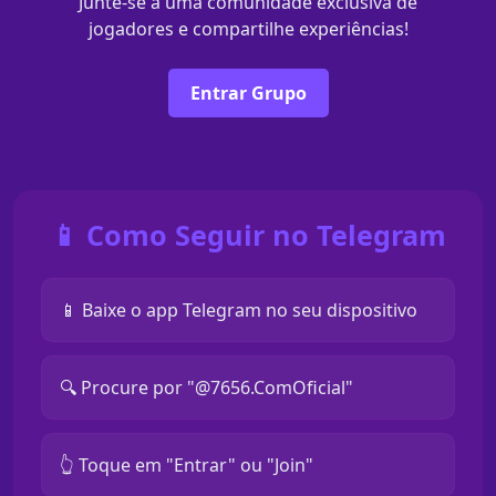
Junte-se a uma comunidade exclusiva de
jogadores e compartilhe experiências!
Entrar Grupo
📱 Como Seguir no Telegram
📱 Baixe o app Telegram no seu dispositivo
🔍 Procure por "@7656.ComOficial"
👆 Toque em "Entrar" ou "Join"