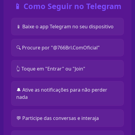
📱 Como Seguir no Telegram
📱 Baixe o app Telegram no seu dispositivo
🔍 Procure por "@766Brl.ComOficial"
👆 Toque em "Entrar" ou "Join"
🔔 Ative as notificações para não perder
nada
💬 Participe das conversas e interaja