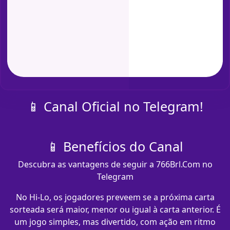
📱 Canal Oficial no Telegram!
📱 Benefícios do Canal
Descubra as vantagens de seguir a 766Brl.Com no
Telegram
No Hi-Lo, os jogadores preveem se a próxima carta
sorteada será maior, menor ou igual à carta anterior. É
um jogo simples, mas divertido, com ação em ritmo