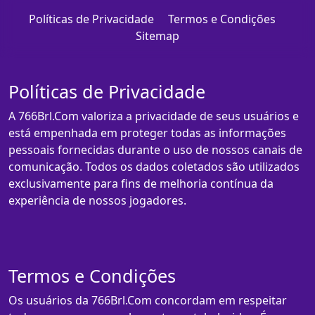
Políticas de Privacidade
Termos e Condições
Sitemap
Políticas de Privacidade
A 766Brl.Com valoriza a privacidade de seus usuários e
está empenhada em proteger todas as informações
pessoais fornecidas durante o uso de nossos canais de
comunicação. Todos os dados coletados são utilizados
exclusivamente para fins de melhoria contínua da
experiência de nossos jogadores.
Termos e Condições
Os usuários da 766Brl.Com concordam em respeitar