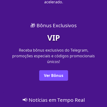
acelerado.
🎁 Bônus Exclusivos
VIP
Receba bônus exclusivos do Telegram,
promoções especiais e códigos promocionais
únicos!
Ver Bônus
📢 Notícias em Tempo Real