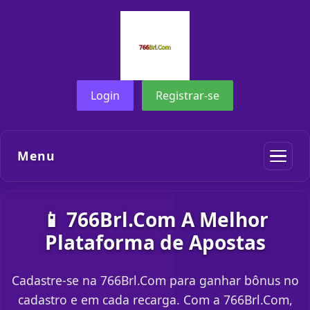
Login
Registrar-se
Menu
📱 766Brl.Com A Melhor
Plataforma de Apostas
Cadastre-se na 766Brl.Com para ganhar bônus no
cadastro e em cada recarga. Com a 766Brl.Com,