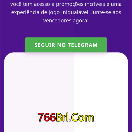
você tem acesso a promoções incríveis e uma
experiência de jogo inigualável. Junte-se aos
vencedores agora!
SEGUIR NO TELEGRAM