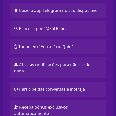
📱 Baixe o app Telegram no seu dispositivo
🔍 Procure por "@76QOficial"
👆 Toque em "Entrar" ou "Join"
🔔 Ative as notificações para não perder
nada
💬 Participe das conversas e interaja
🎁 Receba bônus exclusivos
automaticamente