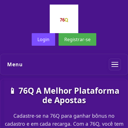
Login
Registrar-se
Menu
📱 76Q A Melhor Plataforma
de Apostas
Cadastre-se na 76Q para ganhar bônus no
cadastro e em cada recarga. Com a 76Q, você tem