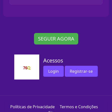
SEGUIR AGORA
Acessos
Login
Registrar-se
Políticas de Privacidade
Termos e Condições