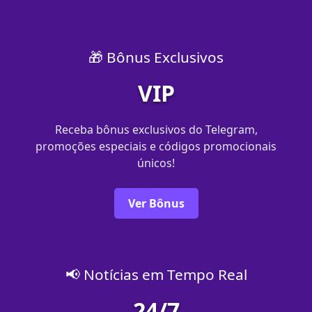
🎁 Bônus Exclusivos
VIP
Receba bônus exclusivos do Telegram,
promoções especiais e códigos promocionais
únicos!
Ver Bônus
📢 Notícias em Tempo Real
24/7