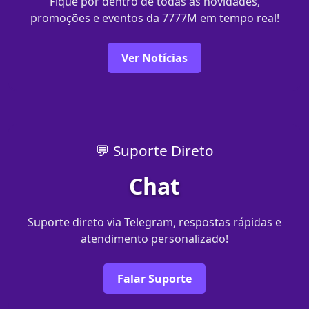
Fique por dentro de todas as novidades,
promoções e eventos da 7777M em tempo real!
Ver Notícias
💬 Suporte Direto
Chat
Suporte direto via Telegram, respostas rápidas e
atendimento personalizado!
Falar Suporte