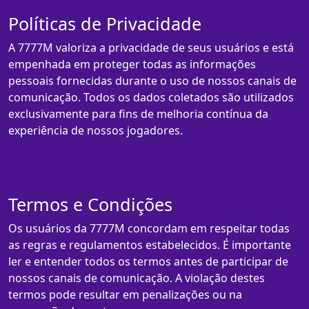
Políticas de Privacidade
A 7777M valoriza a privacidade de seus usuários e está
empenhada em proteger todas as informações
pessoais fornecidas durante o uso de nossos canais de
comunicação. Todos os dados coletados são utilizados
exclusivamente para fins de melhoria contínua da
experiência de nossos jogadores.
Termos e Condições
Os usuários da 7777M concordam em respeitar todas
as regras e regulamentos estabelecidos. É importante
ler e entender todos os termos antes de participar de
nossos canais de comunicação. A violação destes
termos pode resultar em penalizações ou na