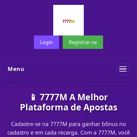
Login
Registrar-se
Menu
📱 7777M A Melhor
Plataforma de Apostas
Cadastre-se na 7777M para ganhar bônus no
cadastro e em cada recarga. Com a 7777M, você