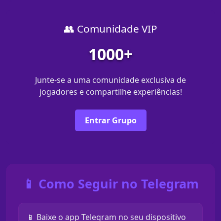
👥 Comunidade VIP
1000+
Junte-se a uma comunidade exclusiva de
jogadores e compartilhe experiências!
Entrar Grupo
📱 Como Seguir no Telegram
📱 Baixe o app Telegram no seu dispositivo