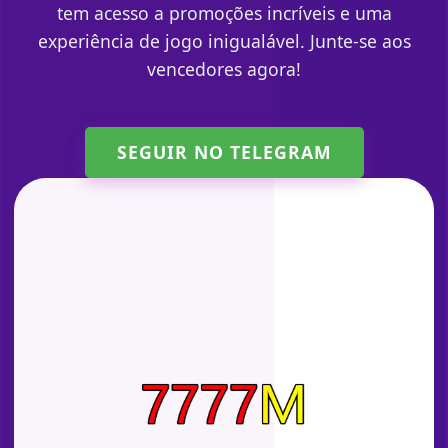
tem acesso a promoções incríveis e uma
experiência de jogo inigualável. Junte-se aos
vencedores agora!
SEGUIR NO TELEGRAM