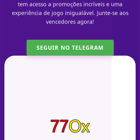
tem acesso a promoções incríveis e uma
experiência de jogo inigualável. Junte-se aos
vencedores agora!
SEGUIR NO TELEGRAM