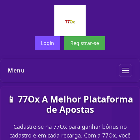
Login
Registrar-se
Menu
📱 77Ox A Melhor Plataforma
de Apostas
Cadastre-se na 77Ox para ganhar bônus no
cadastro e em cada recarga. Com a 77Ox, você