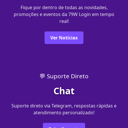
Fique por dentro de todas as novidades,
promoções e eventos da 79W Login em tempo
real!
Ver Notícias
💬 Suporte Direto
Chat
Suporte direto via Telegram, respostas rápidas e
atendimento personalizado!