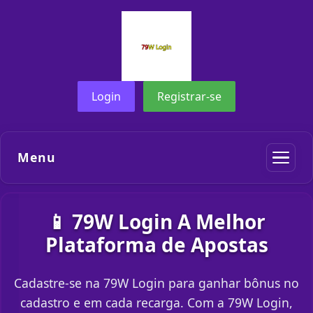
Login
Registrar-se
Menu
📱 79W Login A Melhor
Plataforma de Apostas
Cadastre-se na 79W Login para ganhar bônus no
cadastro e em cada recarga. Com a 79W Login,