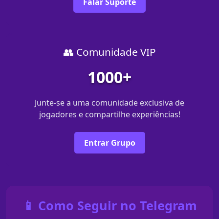
Falar Suporte
👥 Comunidade VIP
1000+
Junte-se a uma comunidade exclusiva de
jogadores e compartilhe experiências!
Entrar Grupo
📱 Como Seguir no Telegram