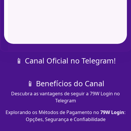
📱 Canal Oficial no Telegram!
📱 Benefícios do Canal
Descubra as vantagens de seguir a 79W Login no
Telegram
Explorando os Métodos de Pagamento no
79W Login
:
Opções, Segurança e Confiabilidade