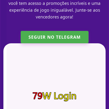
você tem acesso a promoções incríveis e uma
experiência de jogo inigualável. Junte-se aos
vencedores agora!
SEGUIR NO TELEGRAM