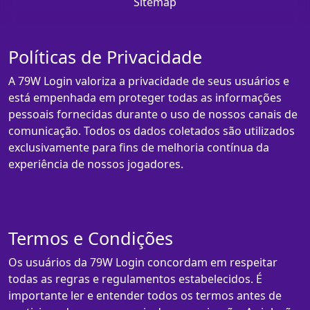
Sitemap
Políticas de Privacidade
A 79W Login valoriza a privacidade de seus usuários e
está empenhada em proteger todas as informações
pessoais fornecidas durante o uso de nossos canais de
comunicação. Todos os dados coletados são utilizados
exclusivamente para fins de melhoria contínua da
experiência de nossos jogadores.
Termos e Condições
Os usuários da 79W Login concordam em respeitar
todas as regras e regulamentos estabelecidos. É
importante ler e entender todos os termos antes de