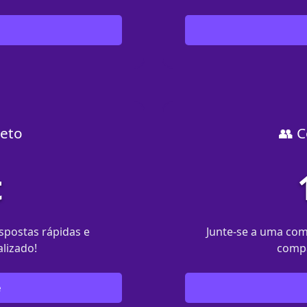
reto
👥 
t
espostas rápidas e
Junte-se a uma com
lizado!
compa
e