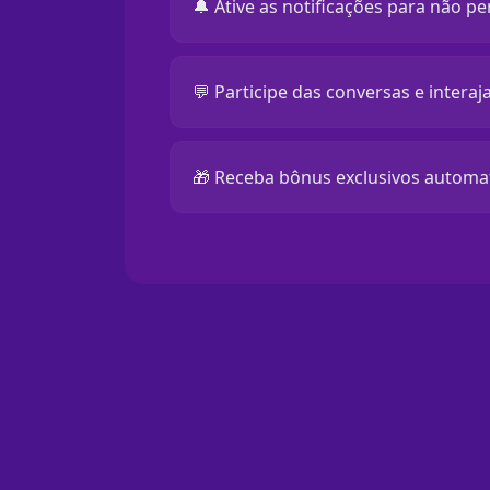
🔔 Ative as notificações para não p
💬 Participe das conversas e interaj
🎁 Receba bônus exclusivos autom