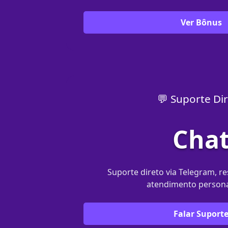
Ver Bônus
💬 Suporte Di
Cha
Suporte direto via Telegram, r
atendimento persona
Falar Suport