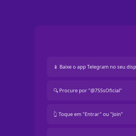
📱 Baixe o app Telegram no seu disp
🔍 Procure por "@7SSsOficial"
👆 Toque em "Entrar" ou "Join"