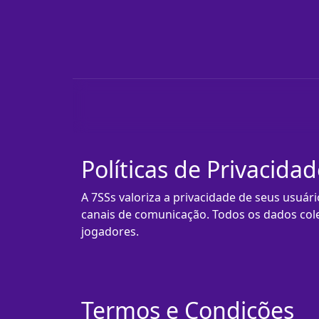
Políticas de Privacida
A 7SSs valoriza a privacidade de seus usuá
canais de comunicação. Todos os dados cole
jogadores.
Termos e Condições