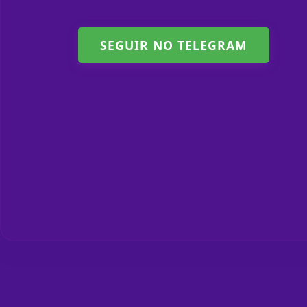
SEGUIR NO TELEGRAM