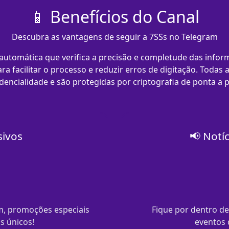
📱 Benefícios do Canal
Descubra as vantagens de seguir a 7SSs no Telegram
 automática que verifica a precisão e completude das infor
a facilitar o processo e reduzir erros de digitação. Todas
dencialidade e são protegidas por criptografia de ponta a 
sivos
📢 Notí
m, promoções especiais
Fique por dentro d
s únicos!
eventos 