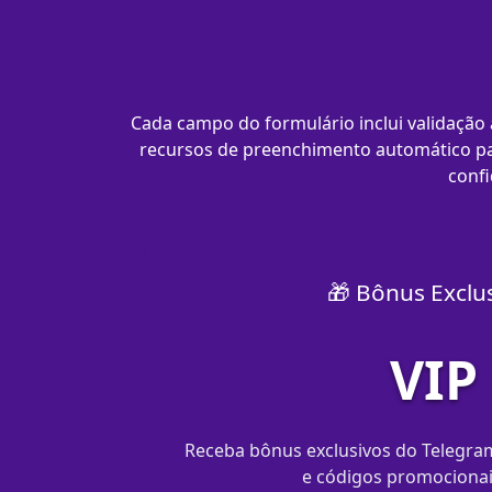
Cada campo do formulário inclui validação
recursos de preenchimento automático par
confi
🎁 Bônus Exclu
VIP
Receba bônus exclusivos do Telegra
e códigos promocionai