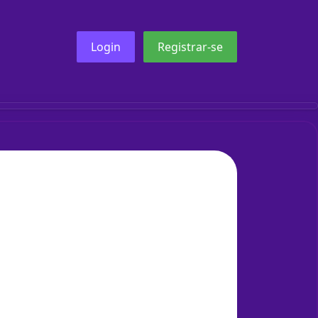
Login
Registrar-se