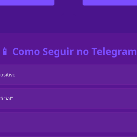
📱 Como Seguir no Telegram
ositivo
icial"