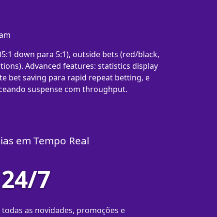
ram
5:1 down para 5:1), outside bets (red/black,
tions). Advanced features: statistics display
e bet saving para rapid repeat betting, e
alanceando suspense com throughput.
cias em Tempo Real
24/7
e todas as novidades, promoções e