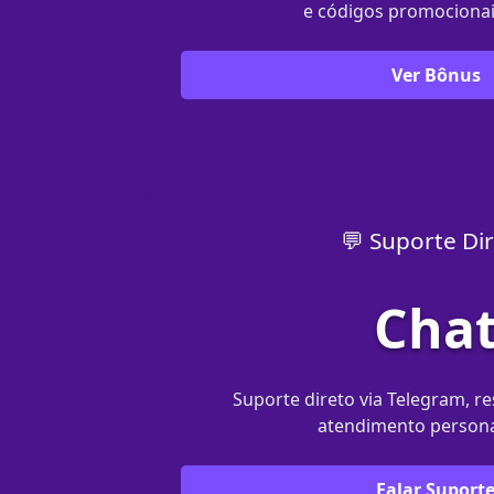
e códigos promocionai
Ver Bônus
💬 Suporte Di
Cha
Suporte direto via Telegram, r
atendimento persona
Falar Suport