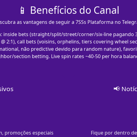
📱 Benefícios do Canal
scubra as vantagens de seguir a 7SSs Plataforma no Teleg
inside bets (straight/split/street/corner/six-line pagando 3
:1), call bets (voisins, orphelins, tiers covering wheel sec
ational, não predictive devido para random nature), favorit
ighbor/section betting. Live spin rates ~40-50 per hora b
sivos
📢 Notí
m, promoções especiais
Fique por dentro d