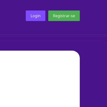
Login
Registrar-se