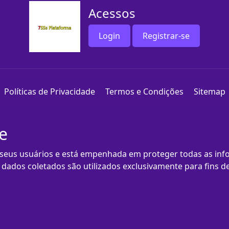
Acessos
Login
Registrar-se
Políticas de Privacidade
Termos e Condições
Sitemap
de
e seus usuários e está empenhada em proteger todas as in
dados coletados são utilizados exclusivamente para fins d