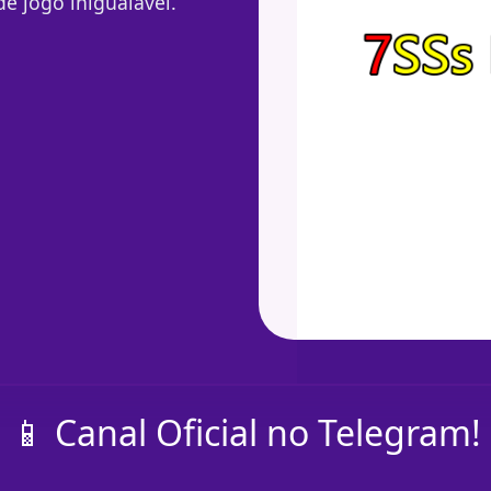
e jogo inigualável.
📱 Canal Oficial no Telegram!