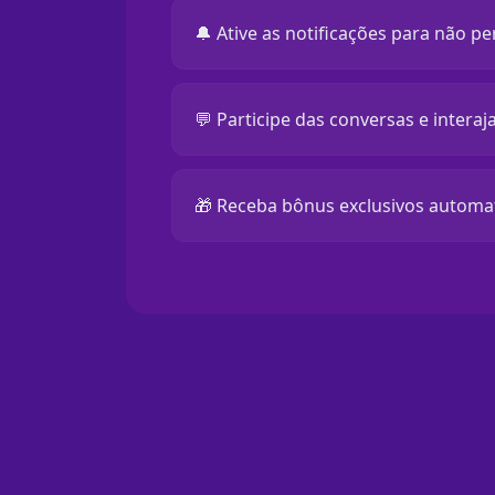
🔔 Ative as notificações para não p
💬 Participe das conversas e interaj
🎁 Receba bônus exclusivos autom