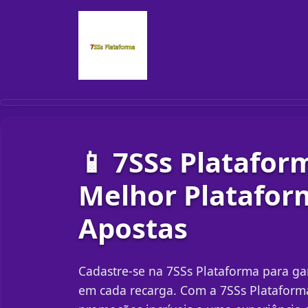
📱 7SSs Platafor
Melhor Platafor
Apostas
Cadastre-se na 7SSs Plataforma para g
em cada recarga. Com a 7SSs Plataforma