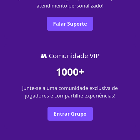
atendimento personalizado!
Falar Suporte
👥 Comunidade VIP
1000+
Junte-se a uma comunidade exclusiva de
jogadores e compartilhe experiências!
Entrar Grupo