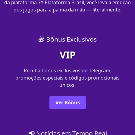
da plataforma 7Y Plataforma Brasil, você leva a emoção
dos jogos para a palma da mão — literalmente.
🎁 Bônus Exclusivos
VIP
Receba bônus exclusivos do Telegram,
promoções especiais e códigos promocionais
únicos!
Ver Bônus
📢 Notícias em Tempo Real